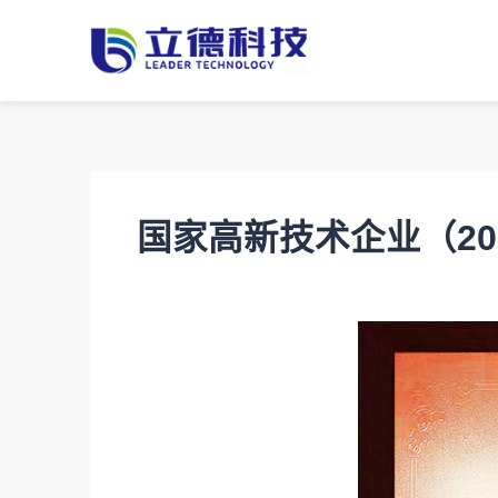
国家高新技术企业（20