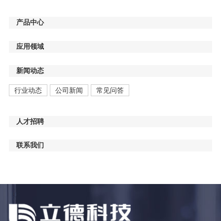
产品中心
应用领域
新闻动态
行业动态
公司新闻
常见问答
人才招聘
联系我们