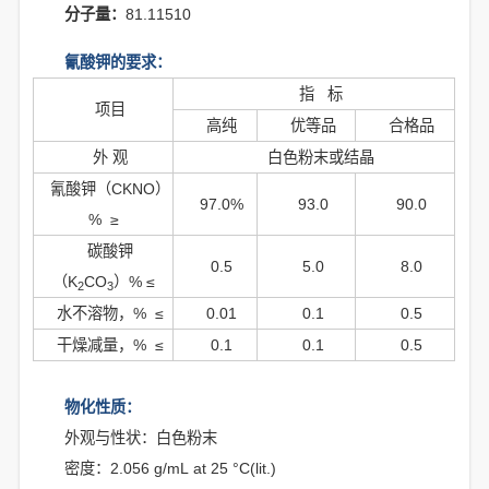
分子量：
81.11510
氰酸钾的要求：
指 标
项目
高纯
优等品
合格品
外 观
白色粉末或结晶
氰酸钾（CKNO）
97.0%
93.0
90.0
% ≥
碳酸钾
0.5
5.0
8.0
（K
CO
）% ≤
2
3
水不溶物，% ≤
0.01
0.1
0.5
干燥减量，% ≤
0.1
0.1
0.5
物化性质：
外观与性状：白色粉末
密度：2.056 g/mL at 25 °C(lit.)